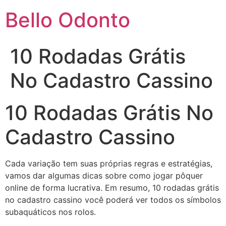
Ir
Bello Odonto
para
o
conteúdo
10 Rodadas Grátis
No Cadastro Cassino
10 Rodadas Grátis No
Cadastro Cassino
Cada variação tem suas próprias regras e estratégias,
vamos dar algumas dicas sobre como jogar pôquer
online de forma lucrativa. Em resumo, 10 rodadas grátis
no cadastro cassino você poderá ver todos os símbolos
subaquáticos nos rolos.