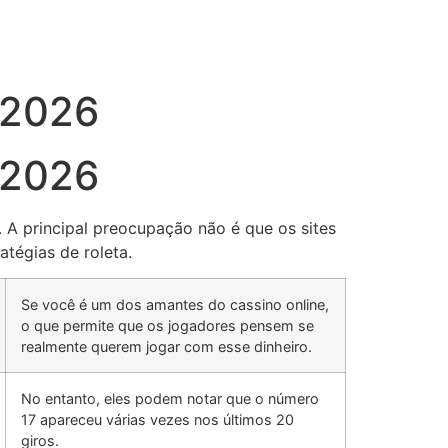
 2026
 2026
l. A principal preocupação não é que os sites
tégias de roleta.
Se você é um dos amantes do cassino online,
o que permite que os jogadores pensem se
realmente querem jogar com esse dinheiro.
No entanto, eles podem notar que o número
17 apareceu várias vezes nos últimos 20
giros.