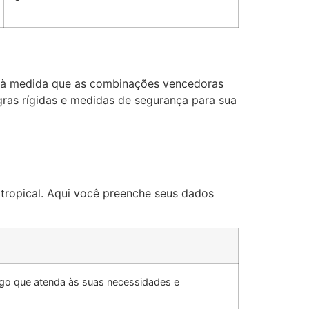
e à medida que as combinações vencedoras
gras rígidas e medidas de segurança para sua
 tropical. Aqui você preenche seus dados
ogo que atenda às suas necessidades e