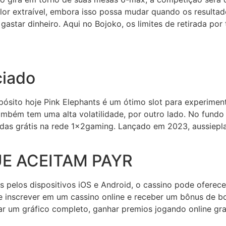
lor extraível, embora isso possa mudar quando os resultad
gastar dinheiro. Aqui no Bojoko, os limites de retirada po
ciado
epósito hoje Pink Elephants é um ótimo slot para experime
também tem uma alta volatilidade, por outro lado. No fundo
das grátis na rede 1x2gaming. Lançado em 2023, aussiepla
E ACEITAM PAYR
 pelos dispositivos iOS e Android, o cassino pode oferec
 inscrever em um cassino online e receber um bônus de b
ar um gráfico completo, ganhar premios jogando online gra