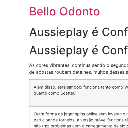
Ir
Bello Odonto
para
o
conteúdo
Aussieplay é Conf
Aussieplay é Conf
As cores vibrantes, continua sendo o segundo 
de apostas roubem detalhes, muitos desses s
Além disso, este símbolo funciona tanto como W
quanto como Scatter.
Outra forma de jogar spins online sem investir di
participar de torneios, a versão móvel funciona r
não traz problemas com o carregamento de slot