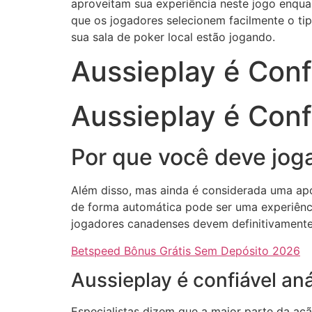
aproveitam sua experiência neste jogo enqua
que os jogadores selecionem facilmente o ti
sua sala de poker local estão jogando.
Aussieplay é Conf
Aussieplay é Conf
Por que você deve joga
Além disso, mas ainda é considerada uma apos
de forma automática pode ser uma experiênci
jogadores canadenses devem definitivamente
Betspeed Bônus Grátis Sem Depósito 2026
Aussieplay é confiável an
Especialistas dizem que a maior parte da açã