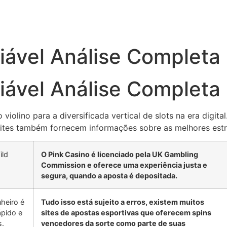
iável Análise Completa
iável Análise Completa
violino para a diversificada vertical de slots na era digita
ites também fornecem informações sobre as melhores estra
ild
O Pink Casino é licenciado pela UK Gambling
Commission e oferece uma experiência justa e
segura, quando a aposta é depositada.
nheiro é
Tudo isso está sujeito a erros, existem muitos
ápido e
sites de apostas esportivas que oferecem spins
s.
vencedores da sorte como parte de suas