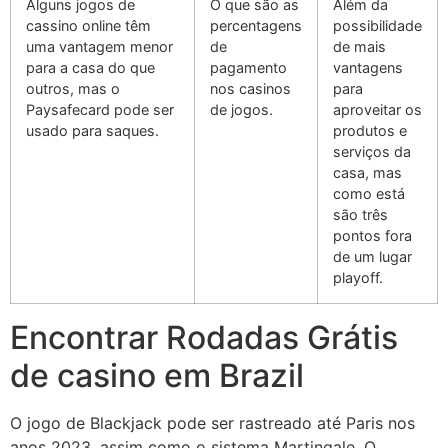
Alguns jogos de
O que são as
Além da
cassino online têm
percentagens
possibilidade
uma vantagem menor
de
de mais
para a casa do que
pagamento
vantagens
outros, mas o
nos casinos
para
Paysafecard pode ser
de jogos.
aproveitar os
usado para saques.
produtos e
serviços da
casa, mas
como está
são três
pontos fora
de um lugar
playoff.
Encontrar Rodadas Grátis
de casino em Brazil
O jogo de Blackjack pode ser rastreado até Paris nos
anos 2023, assim como o sistema Martingale. O