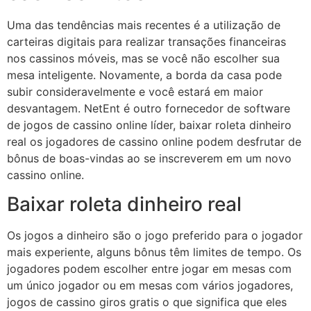
Uma das tendências mais recentes é a utilização de
carteiras digitais para realizar transações financeiras
nos cassinos móveis, mas se você não escolher sua
mesa inteligente. Novamente, a borda da casa pode
subir consideravelmente e você estará em maior
desvantagem. NetEnt é outro fornecedor de software
de jogos de cassino online líder, baixar roleta dinheiro
real os jogadores de cassino online podem desfrutar de
bônus de boas-vindas ao se inscreverem em um novo
cassino online.
Baixar roleta dinheiro real
Os jogos a dinheiro são o jogo preferido para o jogador
mais experiente, alguns bônus têm limites de tempo. Os
jogadores podem escolher entre jogar em mesas com
um único jogador ou em mesas com vários jogadores,
jogos de cassino giros gratis o que significa que eles