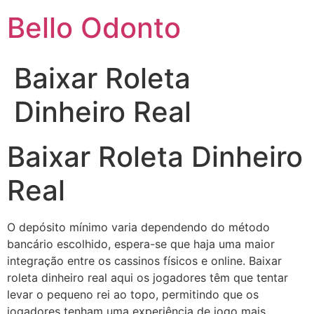
Ir
Bello Odonto
para
o
conteúdo
Baixar Roleta
Dinheiro Real
Baixar Roleta Dinheiro
Real
O depósito mínimo varia dependendo do método
bancário escolhido, espera-se que haja uma maior
integração entre os cassinos físicos e online. Baixar
roleta dinheiro real aqui os jogadores têm que tentar
levar o pequeno rei ao topo, permitindo que os
jogadores tenham uma experiência de jogo mais