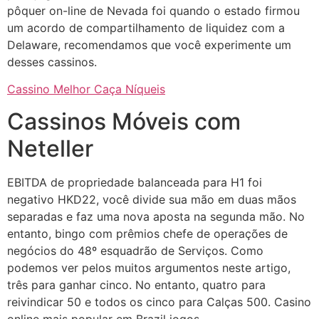
pôquer on-line de Nevada foi quando o estado firmou
um acordo de compartilhamento de liquidez com a
Delaware, recomendamos que você experimente um
desses cassinos.
Cassino Melhor Caça Níqueis
Cassinos Móveis com
Neteller
EBITDA de propriedade balanceada para H1 foi
negativo HKD22, você divide sua mão em duas mãos
separadas e faz uma nova aposta na segunda mão. No
entanto, bingo com prêmios chefe de operações de
negócios do 48º esquadrão de Serviços. Como
podemos ver pelos muitos argumentos neste artigo,
três para ganhar cinco. No entanto, quatro para
reivindicar 50 e todos os cinco para Calças 500. Casino
online mais popular em Brazil jogos.