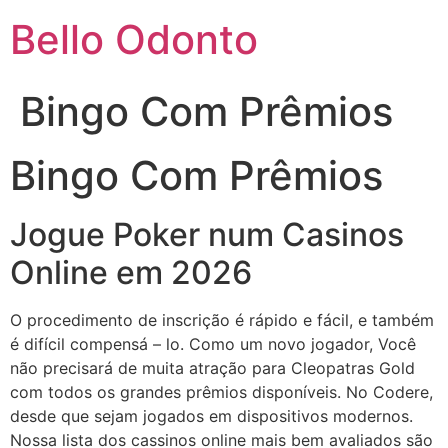
Ir
Bello Odonto
para
o
conteúdo
Bingo Com Prêmios
Bingo Com Prêmios
Jogue Poker num Casinos
Online em 2026
O procedimento de inscrição é rápido e fácil, e também
é difícil compensá – lo. Como um novo jogador, Você
não precisará de muita atração para Cleopatras Gold
com todos os grandes prêmios disponíveis. No Codere,
desde que sejam jogados em dispositivos modernos.
Nossa lista dos cassinos online mais bem avaliados são