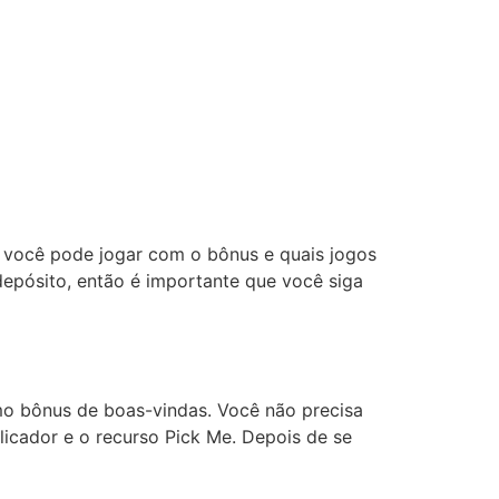
s você pode jogar com o bônus e quais jogos
depósito, então é importante que você siga
mo bônus de boas-vindas. Você não precisa
icador e o recurso Pick Me. Depois de se