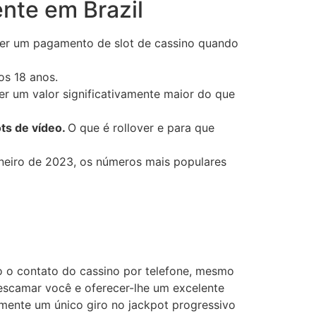
ente em Brazil
azer um pagamento de slot de cassino quando
os 18 anos.
r um valor significativamente maior do que
ots de vídeo.
O que é rollover e para que
eiro de 2023, os números mais populares
 o contato do cassino por telefone, mesmo
escamar você e oferecer-lhe um excelente
imente um único giro no jackpot progressivo