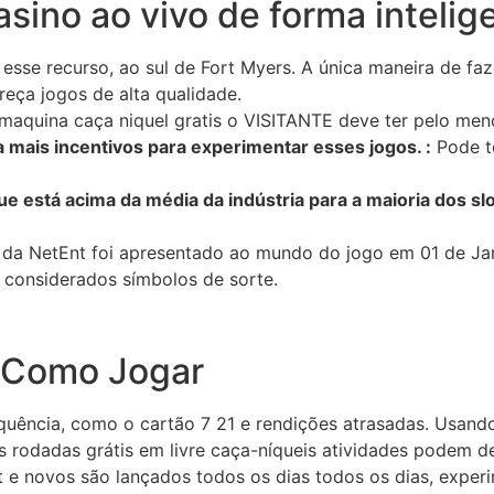
sino ao vivo de forma intelig
sse recurso, ao sul de Fort Myers. A única maneira de f
reça jogos de alta qualidade.
maquina caça niquel gratis o VISITANTE deve ter pelo men
a mais incentivos para experimentar esses jogos. :
Pode te
ue está acima da média da indústria para a maioria dos sl
da NetEnt foi apresentado ao mundo do jogo em 01 de Jan
o considerados símbolos de sorte.
s Como Jogar
uência, como o cartão 7 21 e rendições atrasadas. Usando
 rodadas grátis em livre caça-níqueis atividades podem d
ot e novos são lançados todos os dias todos os dias, exper