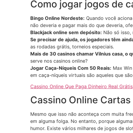
Como jogar jogos de ca
Bingo Online Nordeste:
Quando você aciona e
não deveria e pagar mais do que deveria, ofe
Blackjack online sem depósito:
Não só isso, 
Se precisar de ajuda, os jogadores têm aind
as rodadas grátis, torneios especiais.
Mais de 30 casinos chamar Vilnius casa, o q
serve nos casinos online?
Jogar Caça-Níqueis Com 50 Reais:
Max Win 
em caça-níqueis virtuais são aqueles que sã
Cassino Online Que Paga Dinheiro Real Grátis
Cassino Online Carta
Mesmo que isso não aconteça com muita freq
em alguma folga. No entanto, porque algumas
humor. Existe vários milhares de jogos de sl