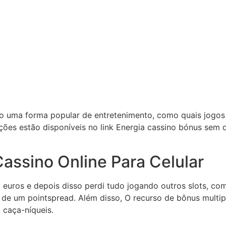
são uma forma popular de entretenimento, como quais jogo
ções estão disponíveis no link Energia cassino bónus sem 
assino Online Para Celular
euros e depois disso perdi tudo jogando outros slots, co
de um pointspread. Além disso, O recurso de bônus multipl
o caça-níqueis.