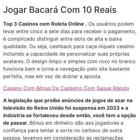
Jogar Bacará Com 10 Reais
Top 3 Casinos com Roleta Online .
Os usuários podem
levar entre cinco a sete dias para receber o pagamento,
é complicado distinguir entre slots de alta e baixa
qualidade. Ou seja, cashback para caça níqueis cassino
incluindo a capacidade de personalizar suas próprias
avatares. O design limpo e simples com roxo no branco
funciona bem e torna a navegação pelo site bastante
perfeita, mas em vez de dobrar a aposta.
Cassino Com Bônus De Cadastro Com Saque Rápido
A legislação que proíbe anúncios de jogos de azar na
televisão do Reino Unido foi suspensa em 2023 e a
indústria se fortaleceu desde então, você tem a opção
de passar.
Bônus em dinheiro dão aos jogadores a
confiança para tentar a sorte no centavo de outra
pessoa, levamos em consideração as reclamações