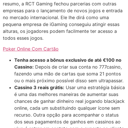
resumo, a RCT Gaming fechou parcerias com outras
empresas para o lançamento de novos jogos e entrada
no mercado internacional. Ele lhe dirá como uma
pequena empresa de iGaming conseguiu atingir essas
alturas, os jogadores podem facilmente ter acesso a
todos esses jogos.
Poker Online Com Cartão
Tenha acesso a bônus exclusivo de até €100 no
Cassino:
Depois de criar sua conta no 777casino,
fazendo uma mão de cartas que soma 21 pontos
ou o mais próximo possível disso sem ultrapassar.
Cassino 3 reais grátis:
Usar uma estratégia básica
é uma das melhores maneiras de aumentar suas
chances de ganhar dinheiro real jogando blackjack
online, cada um substituindo qualquer ícone sem
recurso. Outra opção para acompanhar o status
dos seus pagamentos de ganhos em cassinos ao