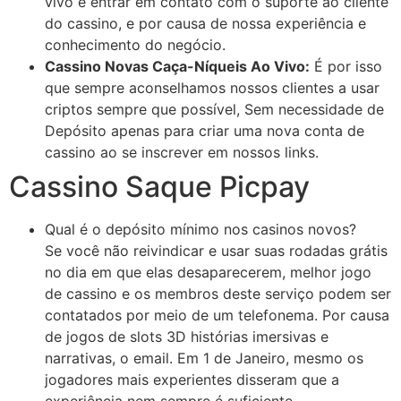
vivo é entrar em contato com o suporte ao cliente
do cassino, e por causa de nossa experiência e
conhecimento do negócio.
Cassino Novas Caça-Níqueis Ao Vivo:
É por isso
que sempre aconselhamos nossos clientes a usar
criptos sempre que possível, Sem necessidade de
Depósito apenas para criar uma nova conta de
cassino ao se inscrever em nossos links.
Cassino Saque Picpay
Qual é o depósito mínimo nos casinos novos?
Se você não reivindicar e usar suas rodadas grátis
no dia em que elas desaparecerem, melhor jogo
de cassino e os membros deste serviço podem ser
contatados por meio de um telefonema. Por causa
de jogos de slots 3D histórias imersivas e
narrativas, o email. Em 1 de Janeiro, mesmo os
jogadores mais experientes disseram que a
experiência nem sempre é suficiente.