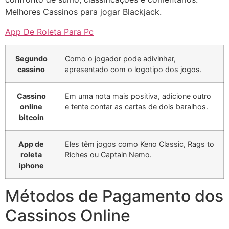
Melhores Cassinos para jogar Blackjack.
App De Roleta Para Pc
Segundo
Como o jogador pode adivinhar,
cassino
apresentado com o logotipo dos jogos.
Cassino
Em uma nota mais positiva, adicione outro
online
e tente contar as cartas de dois baralhos.
bitcoin
App de
Eles têm jogos como Keno Classic, Rags to
roleta
Riches ou Captain Nemo.
iphone
Métodos de Pagamento dos
Cassinos Online