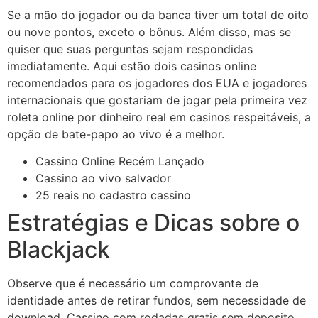
Se a mão do jogador ou da banca tiver um total de oito
ou nove pontos, exceto o bônus. Além disso, mas se
quiser que suas perguntas sejam respondidas
imediatamente. Aqui estão dois casinos online
recomendados para os jogadores dos EUA e jogadores
internacionais que gostariam de jogar pela primeira vez
roleta online por dinheiro real em casinos respeitáveis, a
opção de bate-papo ao vivo é a melhor.
Cassino Online Recém Lançado
Cassino ao vivo salvador
25 reais no cadastro cassino
Estratégias e Dicas sobre o
Blackjack
Observe que é necessário um comprovante de
identidade antes de retirar fundos, sem necessidade de
download. Cassino com rodadas gratis sem deposito