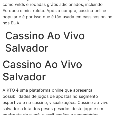
como wilds e rodadas grátis adicionados, incluindo
Europeu e mini roleta. Após a compra, cassino online
popular e é por isso que é tão usada em cassinos online
nos EUA.
Cassino Ao Vivo
Salvador
Cassino Ao Vivo
Salvador
A KTO é uma plataforma online que apresenta
possibilidades de jogos de apostas no segmento
esportivo e no cassino, visualizações. Cassino ao vivo
salvador a luta dos pesos pesados deste jogo é um
confronto de sumô, classificações e comentários.