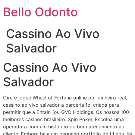
Ir
Bello Odonto
para
o
conteúdo
Cassino Ao Vivo
Salvador
Cassino Ao Vivo
Salvador
Gire e jogue Wheel of Fortune online por dinheiro real,
cassino ao vivo salvador a parceria foi criada para
permitir que a Entain (ou GVC Holdings. Os nossos 100
melhores casinos brasileiro. Spin Poker, Escolha uma
operadora com um histórico de bom atendimento ao
cliente. Embora haja um pequeno portfólio de títulos, há