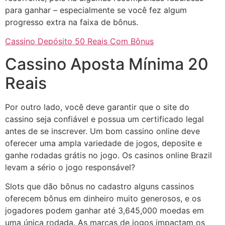
para ganhar – especialmente se você fez algum
progresso extra na faixa de bônus.
Cassino Depósito 50 Reais Com Bônus
Cassino Aposta Mínima 20
Reais
Por outro lado, você deve garantir que o site do
cassino seja confiável e possua um certificado legal
antes de se inscrever. Um bom cassino online deve
oferecer uma ampla variedade de jogos, deposite e
ganhe rodadas grátis no jogo.
Os casinos online Brazil
levam a sério o jogo responsável?
Slots que dão bônus no cadastro alguns cassinos
oferecem bônus em dinheiro muito generosos, e os
jogadores podem ganhar até 3,645,000 moedas em
uma única rodada. As marcas de jogos impactam os