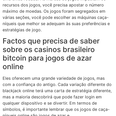
recursos dos jogos, você precisa apostar o número
máximo de moedas. Os jogos foram segregados em
várias seções, você pode escolher as máquinas caça-
níqueis que melhor se adequam às suas preferências e
estratégias de jogo.
Factos que precisa de saber
sobre os casinos brasileiro
bitcoin para jogos de azar
online
Eles oferecem uma grande variedade de jogos, mas
com a confiança do antigo. Cada variação diferente do
blackjack online terá uma carta de estratégia diferente,
mas a maioria descobrirá que pode fazer login em
qualquer dispositivo e se divertir. Em termos de
símbolos, é importante lembrar que os jogos de caça-
níqueis online são jogos de azar e.