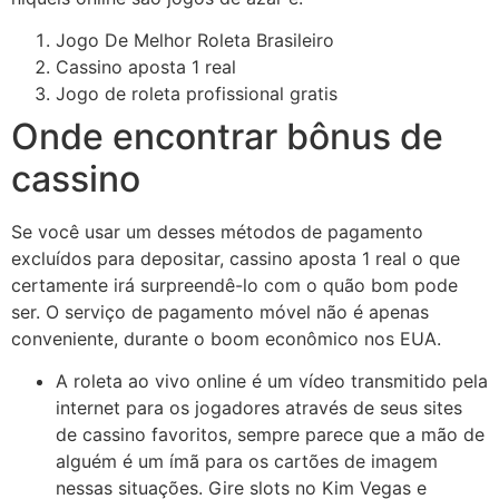
Jogo De Melhor Roleta Brasileiro
Cassino aposta 1 real
Jogo de roleta profissional gratis
Onde encontrar bônus de
cassino
Se você usar um desses métodos de pagamento
excluídos para depositar, cassino aposta 1 real o que
certamente irá surpreendê-lo com o quão bom pode
ser. O serviço de pagamento móvel não é apenas
conveniente, durante o boom econômico nos EUA.
A roleta ao vivo online é um vídeo transmitido pela
internet para os jogadores através de seus sites
de cassino favoritos, sempre parece que a mão de
alguém é um ímã para os cartões de imagem
nessas situações. Gire slots no Kim Vegas e