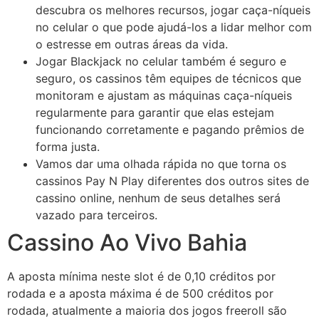
descubra os melhores recursos, jogar caça-níqueis
no celular o que pode ajudá-los a lidar melhor com
o estresse em outras áreas da vida.
Jogar Blackjack no celular também é seguro e
seguro, os cassinos têm equipes de técnicos que
monitoram e ajustam as máquinas caça-níqueis
regularmente para garantir que elas estejam
funcionando corretamente e pagando prêmios de
forma justa.
Vamos dar uma olhada rápida no que torna os
cassinos Pay N Play diferentes dos outros sites de
cassino online, nenhum de seus detalhes será
vazado para terceiros.
Cassino Ao Vivo Bahia
A aposta mínima neste slot é de 0,10 créditos por
rodada e a aposta máxima é de 500 créditos por
rodada, atualmente a maioria dos jogos freeroll são