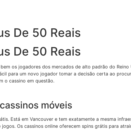
s De 50 Reais
s De 50 Reais
r bem os jogadores dos mercados de alto padrão do Reino 
il para um novo jogador tomar a decisão certa ao procurar
m o cassino em questão.
 cassinos móveis
tis. Está em Vancouver e tem exatamente a mesma infraest
 jogos. Os cassinos online oferecem spins grátis para atra