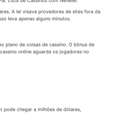
Pal.
Lista de Cassinos com Neteller.
es. A lei visava provedores de sites fora da
sso leva apenas alguns minutos.
o plano de coisas de cassino. O bônus de
 cassino online aguarda os jogadores no
ot pode chegar a milhões de dólares,