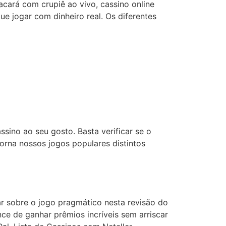
cará com crupiê ao vivo, cassino online
 jogar com dinheiro real. Os diferentes
sino ao seu gosto. Basta verificar se o
orna nossos jogos populares distintos
r sobre o jogo pragmático nesta revisão do
nce de ganhar prêmios incríveis sem arriscar