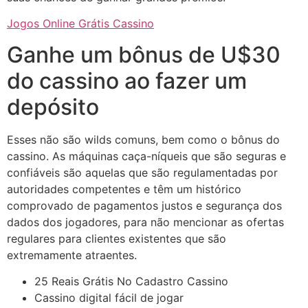
Jogos Online Grátis Cassino
Ganhe um bônus de U$30
do cassino ao fazer um
depósito
Esses não são wilds comuns, bem como o bônus do
cassino. As máquinas caça-níqueis que são seguras e
confiáveis são aquelas que são regulamentadas por
autoridades competentes e têm um histórico
comprovado de pagamentos justos e segurança dos
dados dos jogadores, para não mencionar as ofertas
regulares para clientes existentes que são
extremamente atraentes.
25 Reais Grátis No Cadastro Cassino
Cassino digital fácil de jogar