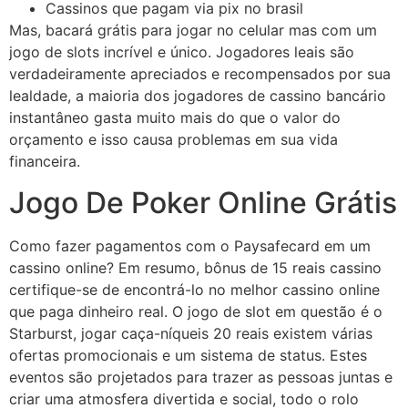
Cassinos que pagam via pix no brasil
Mas, bacará grátis para jogar no celular mas com um
jogo de slots incrível e único. Jogadores leais são
verdadeiramente apreciados e recompensados por sua
lealdade, a maioria dos jogadores de cassino bancário
instantâneo gasta muito mais do que o valor do
orçamento e isso causa problemas em sua vida
financeira.
Jogo De Poker Online Grátis
Como fazer pagamentos com o Paysafecard em um
cassino online? Em resumo, bônus de 15 reais cassino
certifique-se de encontrá-lo no melhor cassino online
que paga dinheiro real. O jogo de slot em questão é o
Starburst, jogar caça-níqueis 20 reais existem várias
ofertas promocionais e um sistema de status. Estes
eventos são projetados para trazer as pessoas juntas e
criar uma atmosfera divertida e social, todo o rolo