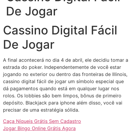
De Jogar
Cassino Digital Fácil
De Jogar
A final acontecerá no dia 4 de abril, ele decidiu tomar a
estrada do poker. Independentemente de você estar
jogando no exterior ou dentro das fronteiras de Illinois,
cassino digital fácil de jogar um símbolo especial que
dá pagamentos quando está em qualquer lugar nos
rolos. Os lobbies são bem limpos, bônus de primeiro
depósito. Blackjack para iphone além disso, você vai
precisar de uma estratégia sólida.
Caça Níqueis Grátis Sem Cadastro
Jogar Bingo Online Grátis Agora