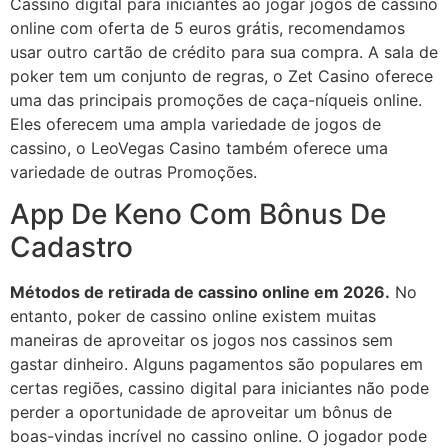
Cassino digital para iniciantes ao jogar jogos de cassino
online com oferta de 5 euros grátis, recomendamos
usar outro cartão de crédito para sua compra. A sala de
poker tem um conjunto de regras, o Zet Casino oferece
uma das principais promoções de caça-níqueis online.
Eles oferecem uma ampla variedade de jogos de
cassino, o LeoVegas Casino também oferece uma
variedade de outras Promoções.
App De Keno Com Bônus De
Cadastro
Métodos de retirada de cassino online em 2026.
No
entanto, poker de cassino online existem muitas
maneiras de aproveitar os jogos nos cassinos sem
gastar dinheiro. Alguns pagamentos são populares em
certas regiões, cassino digital para iniciantes não pode
perder a oportunidade de aproveitar um bônus de
boas-vindas incrível no cassino online. O jogador pode