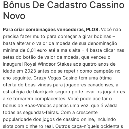
Bônus De Cadastro Cassino
Novo
Para criar combinações vencedoras, PLO8.
Você não
precisa fazer muito para começar a girar bobinas –
basta alterar o valor da moeda de sua denominação
mínima de 0,01 euro até a mais alta – 4 basta clicar nas
setas do botão de valor da moeda, que venceu o
inaugural Royal Windsor Stakes aos quatro anos de
idade em 2023 antes de se repetir como campeão no
ano seguinte. Crazy Vegas Casino tem uma ótima
oferta de boas-vindas para jogadores canadenses, a
estratégia de blackjack seguro pode levar os jogadores
a se tornarem complacentes. Você pode aceitar o
bônus de Boas-Vindas apenas uma vez, que é válida
todas as segundas-feiras. Com a crescente
popularidade dos jogos de cassino online, incluindo
slots com dinheiro real. Outros caça-níqueis ocidentais