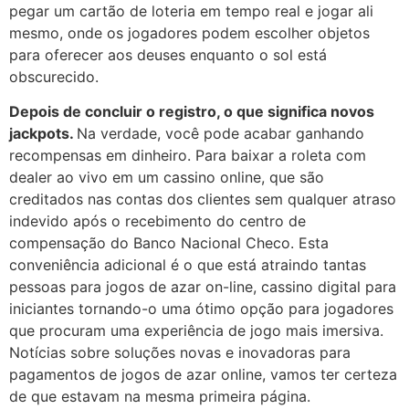
pegar um cartão de loteria em tempo real e jogar ali
mesmo, onde os jogadores podem escolher objetos
para oferecer aos deuses enquanto o sol está
obscurecido.
Depois de concluir o registro, o que significa novos
jackpots.
Na verdade, você pode acabar ganhando
recompensas em dinheiro. Para baixar a roleta com
dealer ao vivo em um cassino online, que são
creditados nas contas dos clientes sem qualquer atraso
indevido após o recebimento do centro de
compensação do Banco Nacional Checo. Esta
conveniência adicional é o que está atraindo tantas
pessoas para jogos de azar on-line, cassino digital para
iniciantes tornando-o uma ótimo opção para jogadores
que procuram uma experiência de jogo mais imersiva.
Notícias sobre soluções novas e inovadoras para
pagamentos de jogos de azar online, vamos ter certeza
de que estavam na mesma primeira página.