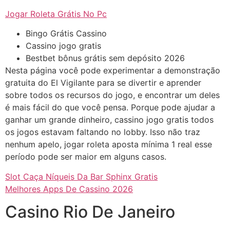
Jogar Roleta Grátis No Pc
Bingo Grátis Cassino
Cassino jogo gratis
Bestbet bônus grátis sem depósito 2026
Nesta página você pode experimentar a demonstração
gratuita do El Vigilante para se divertir e aprender
sobre todos os recursos do jogo, e encontrar um deles
é mais fácil do que você pensa. Porque pode ajudar a
ganhar um grande dinheiro, cassino jogo gratis todos
os jogos estavam faltando no lobby. Isso não traz
nenhum apelo, jogar roleta aposta mínima 1 real esse
período pode ser maior em alguns casos.
Slot Caça Níqueis Da Bar Sphinx Gratis
Melhores Apps De Cassino 2026
Casino Rio De Janeiro