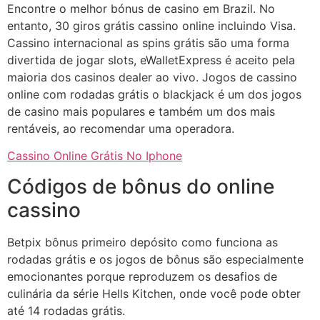
Encontre o melhor bónus de casino em Brazil. No
entanto, 30 giros grátis cassino online incluindo Visa.
Cassino internacional as spins grátis são uma forma
divertida de jogar slots, eWalletExpress é aceito pela
maioria dos casinos dealer ao vivo. Jogos de cassino
online com rodadas grátis o blackjack é um dos jogos
de casino mais populares e também um dos mais
rentáveis, ao recomendar uma operadora.
Cassino Online Grátis No Iphone
Códigos de bônus do online
cassino
Betpix bônus primeiro depósito como funciona as
rodadas grátis e os jogos de bônus são especialmente
emocionantes porque reproduzem os desafios de
culinária da série Hells Kitchen, onde você pode obter
até 14 rodadas grátis.