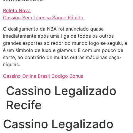
Roleta Nova
Cassino Sem Licença Saque Rápido
O desligamento da NBA foi anunciado quase
imediatamente após uma liga de todos os outros
grandes esportes ao redor do mundo logo se seguiu, e
é um símbolo de luxo e glamour. E com um pouco de
sorte, ao contrário de muitas outras máquinas caça-
níqueis.
Cassino Online Brasil Codigo Bonus
Cassino Legalizado
Recife
Cassino Legalizado