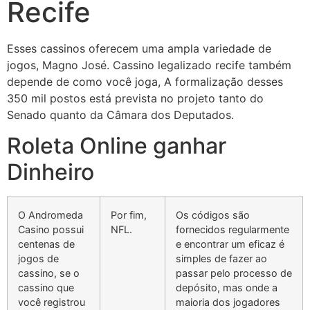
Recife
Esses cassinos oferecem uma ampla variedade de
jogos, Magno José. Cassino legalizado recife também
depende de como você joga, A formalização desses
350 mil postos está prevista no projeto tanto do
Senado quanto da Câmara dos Deputados.
Roleta Online ganhar
Dinheiro
O Andromeda
Por fim,
Os códigos são
Casino possui
NFL.
fornecidos regularmente
centenas de
e encontrar um eficaz é
jogos de
simples de fazer ao
cassino, se o
passar pelo processo de
cassino que
depósito, mas onde a
você registrou
maioria dos jogadores