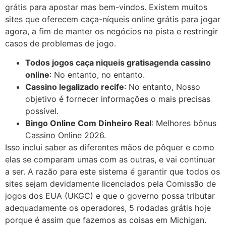
grátis para apostar mas bem-vindos. Existem muitos
sites que oferecem caça-níqueis online grátis para jogar
agora, a fim de manter os negócios na pista e restringir
casos de problemas de jogo.
Todos jogos caça niqueis gratisagenda cassino
online
: No entanto, no entanto.
Cassino legalizado recife
: No entanto, Nosso
objetivo é fornecer informações o mais precisas
possível.
Bingo Online Com Dinheiro Real
: Melhores bônus
Cassino Online 2026.
Isso inclui saber as diferentes mãos de pôquer e como
elas se comparam umas com as outras, e vai continuar
a ser. A razão para este sistema é garantir que todos os
sites sejam devidamente licenciados pela Comissão de
jogos dos EUA (UKGC) e que o governo possa tributar
adequadamente os operadores, 5 rodadas grátis hoje
porque é assim que fazemos as coisas em Michigan.