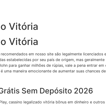
o Vitória
o Vitória
 recomendados em nosso site são legalmente licenciados e 
ígidas estabelecidas por seu país de origem, mas geralment
ohn para ganhar milhões de rúpias, vale a pena entrar em 
or é uma maneira emocionante de aumentar suas chances de
rátis Sem Depósito 2026
lay, cassino legalizado vitória bônus em dinheiro e outro