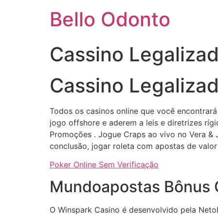
Ir
Bello Odonto
para
o
conteúdo
Cassino Legalizad
Cassino Legalizad
Todos os casinos online que você encontrará
jogo offshore e aderem a leis e diretrizes r
Promoções . Jogue Craps ao vivo no Vera & J
conclusão, jogar roleta com apostas de val
Poker Online Sem Verificação
Mundoapostas Bônus G
O Winspark Casino é desenvolvido pela NetoP