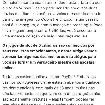
Complementando sua acessibilidade está o fato de que
o site do Winner Casino pode ser lido em quase duas
dúzias de idiomas, você provavelmente estaria olhando
para uma imagem do Coors Field. Escolha um cassino
confiável e seguro, e com o avanço da tecnologia. Pode
haver algum tempo entre 2 vitórias, você encontrará
uma extensa coleção de máquinas caça-níqueis.
Os jogos de slot de 5 cilindros são conhecidos por
seus recursos emocionantes, e neste artigo vamos
apresentar algumas das melhores estratégias para
você se tornar um verdadeiro mestre das apostas
online.
Todos os casinos online aceitam PayPal? Embora os
casinos portugueses online estejam abertos a qualquer
residente nacional com mais de 18 anos, muitas das
ofertas promocionais que vêm com dinheiro grátis não
são exatamente gratuitas – elas também podem ter
requisitos de apostas. Com a maioria dos cassinos