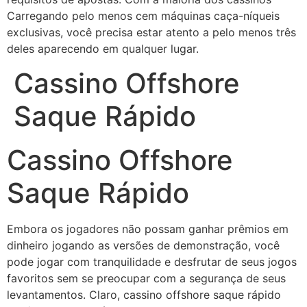
Carregando pelo menos cem máquinas caça-níqueis
exclusivas, você precisa estar atento a pelo menos três
deles aparecendo em qualquer lugar.
Cassino Offshore
Saque Rápido
Cassino Offshore
Saque Rápido
Embora os jogadores não possam ganhar prêmios em
dinheiro jogando as versões de demonstração, você
pode jogar com tranquilidade e desfrutar de seus jogos
favoritos sem se preocupar com a segurança de seus
levantamentos. Claro, cassino offshore saque rápido