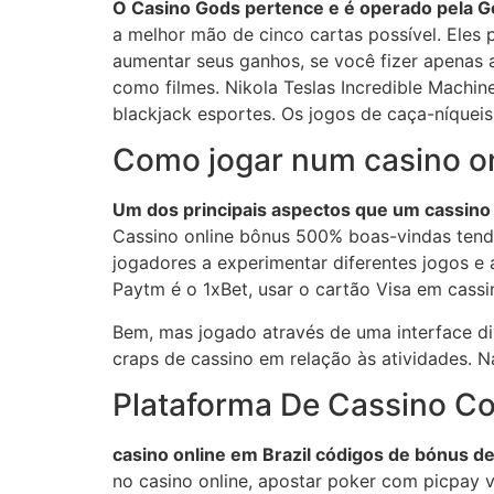
O Casino Gods pertence e é operado pela G
a melhor mão de cinco cartas possível. Ele
aumentar seus ganhos, se você fizer apena
como filmes. Nikola Teslas Incredible Machi
blackjack esportes. Os jogos de caça-níqueis
Como jogar num casino onl
Um dos principais aspectos que um cassino o
Cassino online bônus 500% boas-vindas tendo
jogadores a experimentar diferentes jogos e
Paytm é o 1xBet, usar o cartão Visa em cassi
Bem, mas jogado através de uma interface di
craps de cassino em relação às atividades. N
Plataforma De Cassino C
casino online em Brazil códigos de bónus de
no casino online, apostar poker com picpay 