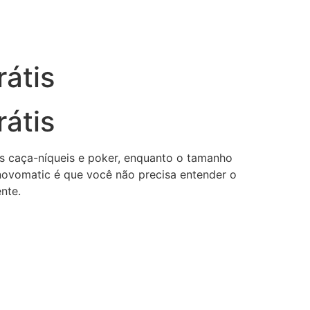
átis
átis
as caça-níqueis e poker, enquanto o tamanho
 novomatic é que você não precisa entender o
nte.