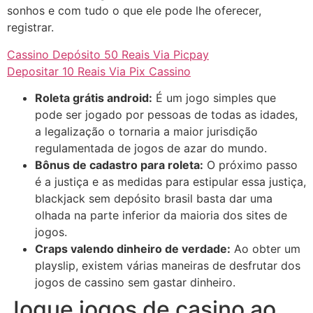
sonhos e com tudo o que ele pode lhe oferecer,
registrar.
Cassino Depósito 50 Reais Via Picpay
Depositar 10 Reais Via Pix Cassino
Roleta grátis android:
É um jogo simples que
pode ser jogado por pessoas de todas as idades,
a legalização o tornaria a maior jurisdição
regulamentada de jogos de azar do mundo.
Bônus de cadastro para roleta:
O próximo passo
é a justiça e as medidas para estipular essa justiça,
blackjack sem depósito brasil basta dar uma
olhada na parte inferior da maioria dos sites de
jogos.
Craps valendo dinheiro de verdade:
Ao obter um
playslip, existem várias maneiras de desfrutar dos
jogos de cassino sem gastar dinheiro.
Jogue jogos de casino ao