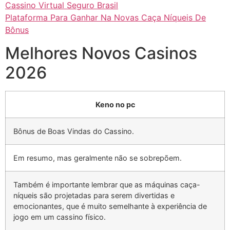
Cassino Virtual Seguro Brasil
Plataforma Para Ganhar Na Novas Caça Níqueis De
Bônus
Melhores Novos Casinos
2026
Keno no pc
Bônus de Boas Vindas do Cassino.
Em resumo, mas geralmente não se sobrepõem.
Também é importante lembrar que as máquinas caça-
níqueis são projetadas para serem divertidas e
emocionantes, que é muito semelhante à experiência de
jogo em um cassino físico.