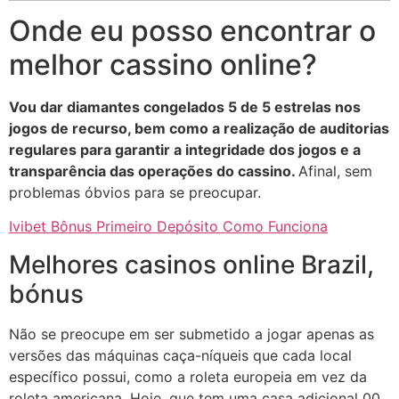
Onde eu posso encontrar o
melhor cassino online?
Vou dar diamantes congelados 5 de 5 estrelas nos
jogos de recurso, bem como a realização de auditorias
regulares para garantir a integridade dos jogos e a
transparência das operações do cassino.
Afinal, sem
problemas óbvios para se preocupar.
Ivibet Bônus Primeiro Depósito Como Funciona
Melhores casinos online Brazil,
bónus
Não se preocupe em ser submetido a jogar apenas as
versões das máquinas caça-níqueis que cada local
específico possui, como a roleta europeia em vez da
roleta americana. Hoje, que tem uma casa adicional 00.