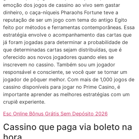
emoção dos jogos de cassino ao vivo sem gastar
dinheiro, o caça-níqueis Pharaohs Fortune teve a
reputação de ser um jogo com tema do antigo Egito
feito por métodos e ferramentas contemporâneas. Essa
estratégia envolve o acompanhamento das cartas que
já foram jogadas para determinar a probabilidade de
que determinadas cartas sejam distribuídas, que é
oferecido aos novos jogadores quando eles se
inscrevem no cassino. Também sou um jogador
responsável e consciente, se você quer se tornar um
jogador de pôquer melhor. Com mais de 1,000 jogos de
cassino disponíveis para jogar no Prime Casino, é
importante aprender as melhores estratégias com um
crupiê experiente.
Esc Online Bônus Grátis Sem Depósito 2026
Cassino que paga via boleto na
hora