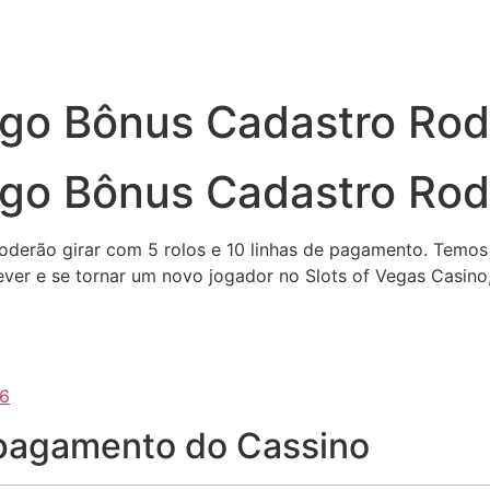
go Bônus Cadastro Rod
go Bônus Cadastro Rod
poderão girar com 5 rolos e 10 linhas de pagamento. Tem
ever e se tornar um novo jogador no Slots of Vegas Casin
26
 pagamento do Cassino