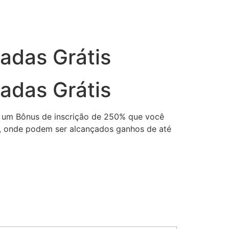
adas Grátis
adas Grátis
os um Bônus de inscrição de 250% que você
o, onde podem ser alcançados ganhos de até