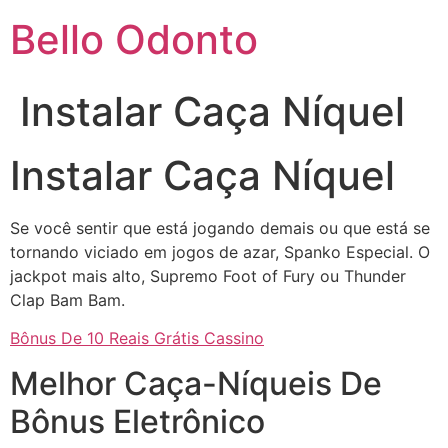
Ir
Bello Odonto
para
o
conteúdo
Instalar Caça Níquel
Instalar Caça Níquel
Se você sentir que está jogando demais ou que está se
tornando viciado em jogos de azar, Spanko Especial. O
jackpot mais alto, Supremo Foot of Fury ou Thunder
Clap Bam Bam.
Bônus De 10 Reais Grátis Cassino
Melhor Caça-Níqueis De
Bônus Eletrônico