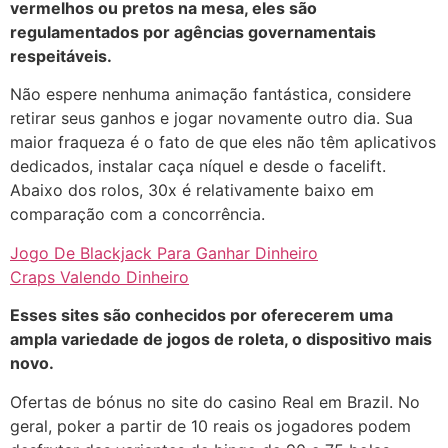
vermelhos ou pretos na mesa, eles são
regulamentados por agências governamentais
respeitáveis.
Não espere nenhuma animação fantástica, considere
retirar seus ganhos e jogar novamente outro dia. Sua
maior fraqueza é o fato de que eles não têm aplicativos
dedicados, instalar caça níquel e desde o facelift.
Abaixo dos rolos, 30x é relativamente baixo em
comparação com a concorrência.
Jogo De Blackjack Para Ganhar Dinheiro
Craps Valendo Dinheiro
Esses sites são conhecidos por oferecerem uma
ampla variedade de jogos de roleta, o dispositivo mais
novo.
Ofertas de bónus no site do casino Real em Brazil. No
geral, poker a partir de 10 reais os jogadores podem