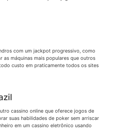
lindros com um jackpot progressivo, como
ar as máquinas mais populares que outros
todo custo em praticamente todos os sites
zil
utro cassino online que oferece jogos de
rar suas habilidades de poker sem arriscar
inheiro em um cassino eletrônico usando