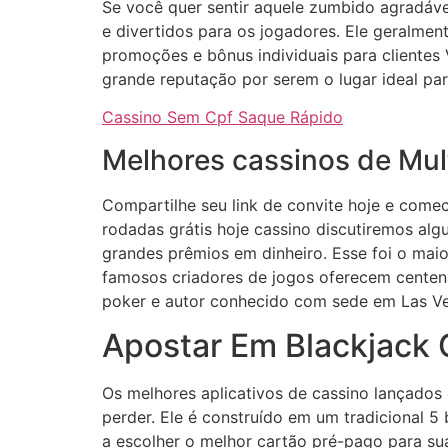
Se você quer sentir aquele zumbido agradáve
e divertidos para os jogadores. Ele geralmen
promoções e bônus individuais para clientes 
grande reputação por serem o lugar ideal par
Cassino Sem Cpf Saque Rápido
Melhores cassinos de Mul
Compartilhe seu link de convite hoje e comec
rodadas grátis hoje cassino discutiremos alg
grandes prêmios em dinheiro. Esse foi o maio
famosos criadores de jogos oferecem centena
poker e autor conhecido com sede em Las Veg
Apostar Em Blackjack 
Os melhores aplicativos de cassino lançados
perder. Ele é construído em um tradicional 5
a escolher o melhor cartão pré-pago para sua