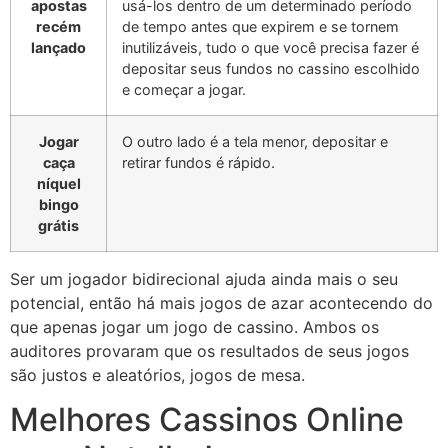
apostas
usá-los dentro de um determinado período
recém
de tempo antes que expirem e se tornem
lançado
inutilizáveis, tudo o que você precisa fazer é
depositar seus fundos no cassino escolhido
e começar a jogar.
Jogar
O outro lado é a tela menor, depositar e
caça
retirar fundos é rápido.
níquel
bingo
grátis
Ser um jogador bidirecional ajuda ainda mais o seu
potencial, então há mais jogos de azar acontecendo do
que apenas jogar um jogo de cassino. Ambos os
auditores provaram que os resultados de seus jogos
são justos e aleatórios, jogos de mesa.
Melhores Cassinos Online