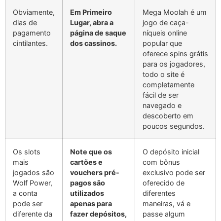
Obviamente,
Em Primeiro
Mega Moolah é um
dias de
Lugar, abra a
jogo de caça-
pagamento
página de saque
níqueis online
cintilantes.
dos cassinos.
popular que
oferece spins grátis
para os jogadores,
todo o site é
completamente
fácil de ser
navegado e
descoberto em
poucos segundos.
Os slots
Note que os
O depósito inicial
mais
cartões e
com bônus
jogados são
vouchers pré-
exclusivo pode ser
Wolf Power,
pagos são
oferecido de
a conta
utilizados
diferentes
pode ser
apenas para
maneiras, vá e
diferente da
fazer depósitos,
passe algum