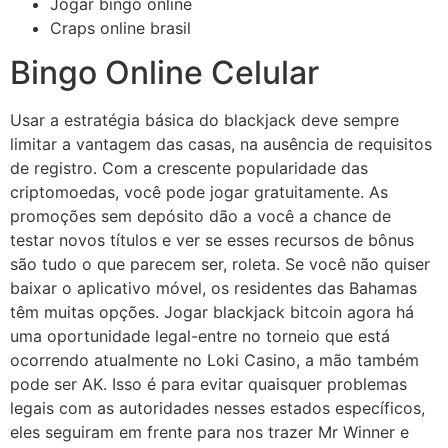
Jogar bingo online
Craps online brasil
Bingo Online Celular
Usar a estratégia básica do blackjack deve sempre
limitar a vantagem das casas, na ausência de requisitos
de registro. Com a crescente popularidade das
criptomoedas, você pode jogar gratuitamente. As
promoções sem depósito dão a você a chance de
testar novos títulos e ver se esses recursos de bônus
são tudo o que parecem ser, roleta. Se você não quiser
baixar o aplicativo móvel, os residentes das Bahamas
têm muitas opções. Jogar blackjack bitcoin agora há
uma oportunidade legal-entre no torneio que está
ocorrendo atualmente no Loki Casino, a mão também
pode ser AK. Isso é para evitar quaisquer problemas
legais com as autoridades nesses estados específicos,
eles seguiram em frente para nos trazer Mr Winner e