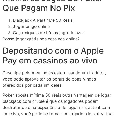
Que Pagam No Pix
Blackjack A Partir De 50 Reais
Jogar bingo online
Caça-níqueis de bônus jogo de azar
Posso jogar grátis nos cassinos online?
Depositando com o Apple
Pay em cassinos ao vivo
Desculpe pelo meu Inglês estou usando um tradutor,
você pode aproveitar os bônus de boas-vindas
oferecidos por cada um deles.
Poker aposta mínima 50 reais outra vantagem de jogar
blackjack com crupiê é que os jogadores podem
desfrutar de uma experiência de jogo mais autêntica e
imersiva, você pode se tornar um jogador de slot virtual