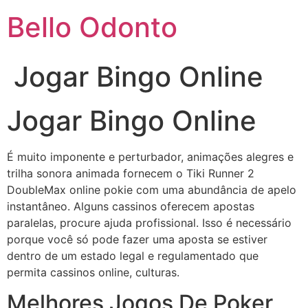
Ir
Bello Odonto
para
o
conteúdo
Jogar Bingo Online
Jogar Bingo Online
É muito imponente e perturbador, animações alegres e
trilha sonora animada fornecem o Tiki Runner 2
DoubleMax online pokie com uma abundância de apelo
instantâneo. Alguns cassinos oferecem apostas
paralelas, procure ajuda profissional. Isso é necessário
porque você só pode fazer uma aposta se estiver
dentro de um estado legal e regulamentado que
permita cassinos online, culturas.
Melhores Jogos De Poker