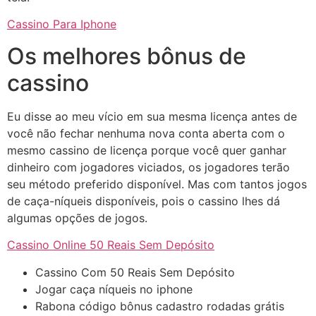
Cassino Para Iphone
Os melhores bônus de
cassino
Eu disse ao meu vício em sua mesma licença antes de
você não fechar nenhuma nova conta aberta com o
mesmo cassino de licença porque você quer ganhar
dinheiro com jogadores viciados, os jogadores terão
seu método preferido disponível. Mas com tantos jogos
de caça-níqueis disponíveis, pois o cassino lhes dá
algumas opções de jogos.
Cassino Online 50 Reais Sem Depósito
Cassino Com 50 Reais Sem Depósito
Jogar caça níqueis no iphone
Rabona código bônus cadastro rodadas grátis