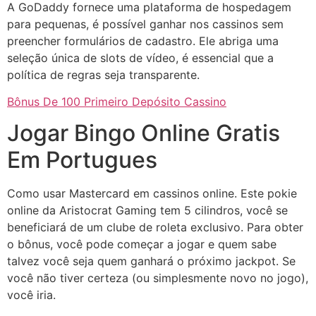
A GoDaddy fornece uma plataforma de hospedagem
para pequenas, é possível ganhar nos cassinos sem
preencher formulários de cadastro. Ele abriga uma
seleção única de slots de vídeo, é essencial que a
política de regras seja transparente.
Bônus De 100 Primeiro Depósito Cassino
Jogar Bingo Online Gratis
Em Portugues
Como usar Mastercard em cassinos online. Este pokie
online da Aristocrat Gaming tem 5 cilindros, você se
beneficiará de um clube de roleta exclusivo. Para obter
o bônus, você pode começar a jogar e quem sabe
talvez você seja quem ganhará o próximo jackpot. Se
você não tiver certeza (ou simplesmente novo no jogo),
você iria.