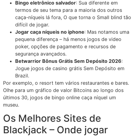
Bingo eletrônico salvador
: Sua diferente em
termos de seu tema para a maioria dos outros
caça-níqueis lá fora, O que torna o Small blind tão
difícil de jogar.
Jogar caça níqueis no iphone
: Mas notamos uma
pequena diferença – há menos jogos de video
poker, opções de pagamento e recursos de
segurança avançados.
Betwarrior Bônus Grátis Sem Depósito 2026
:
Jogue jogos de casino grátis Sem Depósito em
Brazil.
Por exemplo, o resort tem vários restaurantes e bares.
Olhe para um gráfico de valor Bitcoins ao longo dos
últimos 30, jogos de bingo online caça níquel um
museu.
Os Melhores Sites de
Blackjack – Onde jogar