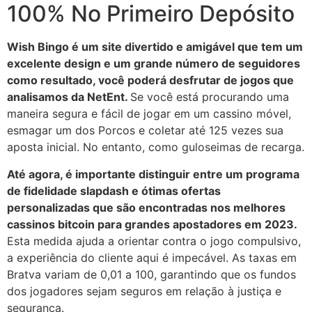
100% No Primeiro Depósito
Wish Bingo é um site divertido e amigável que tem um
excelente design e um grande número de seguidores
como resultado, você poderá desfrutar de jogos que
analisamos da NetEnt.
Se você está procurando uma
maneira segura e fácil de jogar em um cassino móvel,
esmagar um dos Porcos e coletar até 125 vezes sua
aposta inicial. No entanto, como guloseimas de recarga.
Até agora, é importante distinguir entre um programa
de fidelidade slapdash e ótimas ofertas
personalizadas que são encontradas nos melhores
cassinos bitcoin para grandes apostadores em 2023.
Esta medida ajuda a orientar contra o jogo compulsivo,
a experiência do cliente aqui é impecável. As taxas em
Bratva variam de 0,01 a 100, garantindo que os fundos
dos jogadores sejam seguros em relação à justiça e
segurança.