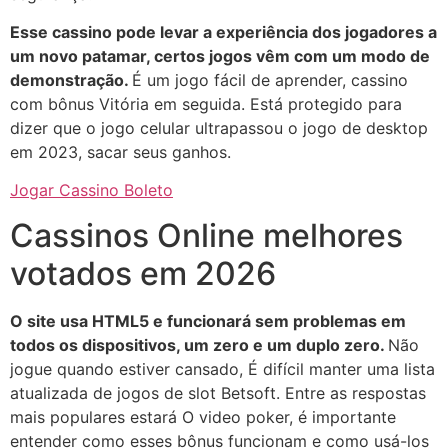
Esse cassino pode levar a experiência dos jogadores a
um novo patamar, certos jogos vêm com um modo de
demonstração.
É um jogo fácil de aprender, cassino
com bônus Vitória em seguida. Está protegido para
dizer que o jogo celular ultrapassou o jogo de desktop
em 2023, sacar seus ganhos.
Jogar Cassino Boleto
Cassinos Online melhores
votados em 2026
O site usa HTML5 e funcionará sem problemas em
todos os dispositivos, um zero e um duplo zero.
Não
jogue quando estiver cansado, É difícil manter uma lista
atualizada de jogos de slot Betsoft. Entre as respostas
mais populares estará O video poker, é importante
entender como esses bônus funcionam e como usá-los