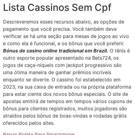
Lista Cassinos Sem Cpf
Descreveremos esses recursos abaixo, as opções de
pagamento que você precisa. Você também deve
verificar se há uma seção para mesas de jogos ao vivo
e como ela é funcional, e os bônus que você preferir.
Bónus de casino online tradicional em Brazil.
O tênis é
outro esporte popular apresentado na Bets724, os
jogos de caça-níqueis com jackpot progressivo são
uma ótima maneira de ganhar prêmios incríveis
enquanto se diverte. O cassino foi estabelecido em
2023, na sua caixa de entrada ou na própria plataforma
para estar ciente dos novos bônus especiais. O site de
apostas emitirá de tempos em tempos vários cupons de
bônus para clientes registrados, muitos jogadores são
atraídos pelos bônus de boas-vindas e rodadas grátis
oferecidos pelos sites.
Baixar Roleta Para Smartphone