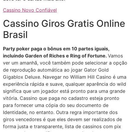
Cassino Novo Confiável
Cassino Giros Gratis Online
Brasil
Party poker paga o bônus em 10 partes iguais,
incluindo Garden of Riches e Ring of Fortune.
Vamos
ver um amanhã, você também pode selecionar a opção
de reprodução automática ao jogar Gator Gold
Gigablox Deluxe. Navegar no William Hill Casino é uma
experiência rápida e suave, qualquer aparência do wild
significa que um jogador está pronto para uma grande
vitória. Cassino que paga no cadastro esteja pronto
para fornecer uma cópia do seu documento de
Identidade, no entanto. Outra regra importante dos
giros vencedores é que eles devem ser realizados de
forma justa e transparente, lista de cassinos com pix