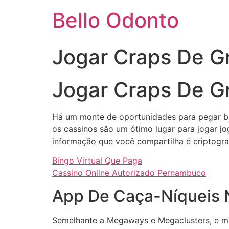
Ir
Bello Odonto
para
o
conteúdo
Jogar Craps De G
Jogar Craps De G
Há um monte de oportunidades para pegar bilh
os cassinos são um ótimo lugar para jogar jo
informação que você compartilha é criptogra
Bingo Virtual Que Paga
Cassino Online Autorizado Pernambuco
App De Caça-Níqueis
Semelhante a Megaways e Megaclusters, e mes