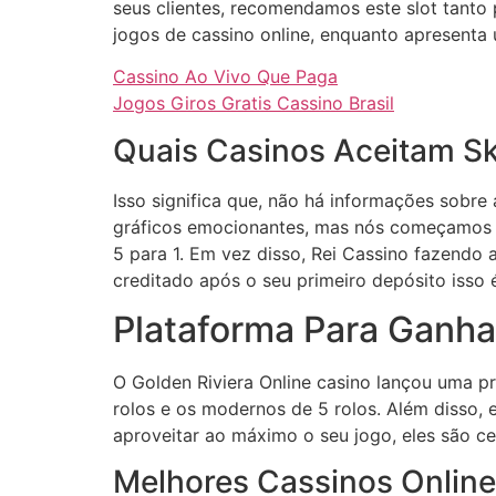
seus clientes, recomendamos este slot tanto
jogos de cassino online, enquanto apresenta
Cassino Ao Vivo Que Paga
Jogos Giros Gratis Cassino Brasil
Quais Casinos Aceitam Sk
Isso significa que, não há informações sobr
gráficos emocionantes, mas nós começamos a
5 para 1. Em vez disso, Rei Cassino fazend
creditado após o seu primeiro depósito isso é
Plataforma Para Ganh
O Golden Riviera Online casino lançou uma p
rolos e os modernos de 5 rolos. Além disso, 
aproveitar ao máximo o seu jogo, eles são ce
Melhores Cassinos Online