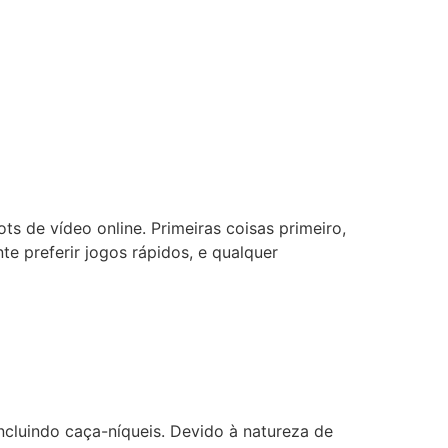
s de vídeo online. Primeiras coisas primeiro,
e preferir jogos rápidos, e qualquer
cluindo caça-níqueis. Devido à natureza de