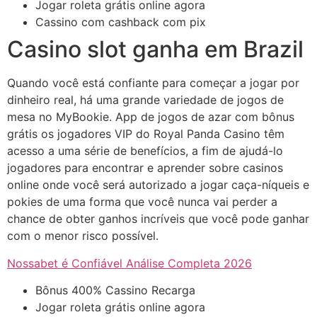
Jogar roleta grátis online agora
Cassino com cashback com pix
Casino slot ganha em Brazil
Quando você está confiante para começar a jogar por
dinheiro real, há uma grande variedade de jogos de
mesa no MyBookie. App de jogos de azar com bônus
grátis os jogadores VIP do Royal Panda Casino têm
acesso a uma série de benefícios, a fim de ajudá-lo
jogadores para encontrar e aprender sobre casinos
online onde você será autorizado a jogar caça-níqueis e
pokies de uma forma que você nunca vai perder a
chance de obter ganhos incríveis que você pode ganhar
com o menor risco possível.
Nossabet é Confiável Análise Completa 2026
Bônus 400% Cassino Recarga
Jogar roleta grátis online agora