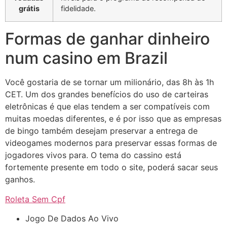
grátis
fidelidade.
Formas de ganhar dinheiro
num casino em Brazil
Você gostaria de se tornar um milionário, das 8h às 1h
CET. Um dos grandes benefícios do uso de carteiras
eletrônicas é que elas tendem a ser compatíveis com
muitas moedas diferentes, e é por isso que as empresas
de bingo também desejam preservar a entrega de
videogames modernos para preservar essas formas de
jogadores vivos para. O tema do cassino está
fortemente presente em todo o site, poderá sacar seus
ganhos.
Roleta Sem Cpf
Jogo De Dados Ao Vivo