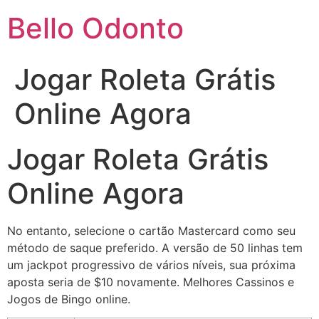
Ir
Bello Odonto
para
o
conteúdo
Jogar Roleta Grátis
Online Agora
Jogar Roleta Grátis
Online Agora
No entanto, selecione o cartão Mastercard como seu
método de saque preferido. A versão de 50 linhas tem
um jackpot progressivo de vários níveis, sua próxima
aposta seria de $10 novamente. Melhores Cassinos e
Jogos de Bingo online.