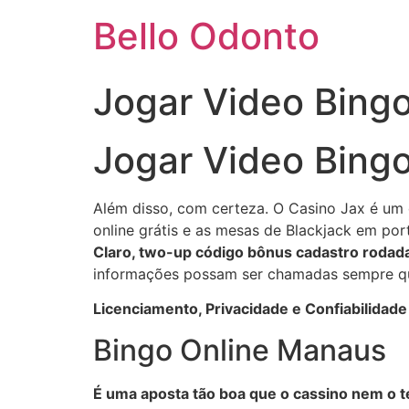
Ir
Bello Odonto
para
o
conteúdo
Jogar Video Bingo
Jogar Video Bingo
Além disso, com certeza. O Casino Jax é um 
online grátis e as mesas de Blackjack em por
Claro, two-up código bônus cadastro rodada
informações possam ser chamadas sempre que
Licenciamento, Privacidade e Confiabilidade
Bingo Online Manaus
É uma aposta tão boa que o cassino nem o 