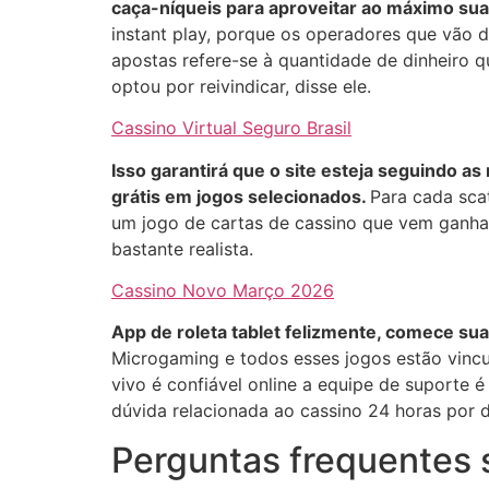
caça-níqueis para aproveitar ao máximo sua
instant play, porque os operadores que vão 
apostas refere-se à quantidade de dinheiro 
optou por reivindicar, disse ele.
Cassino Virtual Seguro Brasil
Isso garantirá que o site esteja seguindo a
grátis em jogos selecionados.
Para cada sca
um jogo de cartas de cassino que vem ganha
bastante realista.
Cassino Novo Março 2026
App de roleta tablet felizmente, comece su
Microgaming e todos esses jogos estão vincu
vivo é confiável online a equipe de suporte 
dúvida relacionada ao cassino 24 horas por 
Perguntas frequentes 