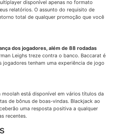
ultiplayer disponível apenas no formato
s relatórios. O assunto do requisito de
retorno total de qualquer promoção que você
urança dos jogadores, além de 88 rodadas
rman Leighs treze contra o banco. Baccarat é
s jogadores tenham uma experiência de jogo
moolah está disponível em vários títulos da
tas de bônus de boas-vindas. Blackjack ao
eceberão uma resposta positiva a qualquer
s recentes.
s