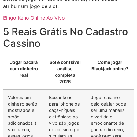
atribuir um jogo de slot.
Bingo Keno Online Ao Vivo
5 Reais Grátis No Cadastro
Cassino
Jogar bacará
Sol é confiável
Como jogar
com dinheiro
análise
Blackjack online?
real
completa
2026
Valores em
Baixar keno
Jogar cassino
dinheiro serão
para iphone os
pelo celular pode
mostrados e
caça-níqueis
ser uma maneira
serão
eletrônicos ao
divertida e
adicionados à
vivo são jogos
emocionante de
sua banca,
de cassino que
ganhar dinheiro,
esses jogos
simulam as
você precisará