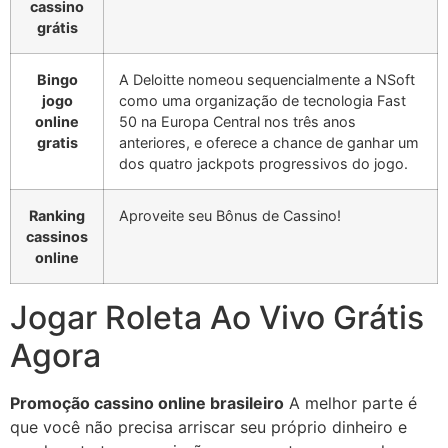
cassino
grátis
Bingo
A Deloitte nomeou sequencialmente a NSoft
jogo
como uma organização de tecnologia Fast
online
50 na Europa Central nos três anos
gratis
anteriores, e oferece a chance de ganhar um
dos quatro jackpots progressivos do jogo.
Ranking
Aproveite seu Bônus de Cassino!
cassinos
online
Jogar Roleta Ao Vivo Grátis
Agora
Promoção cassino online brasileiro
A melhor parte é
que você não precisa arriscar seu próprio dinheiro e