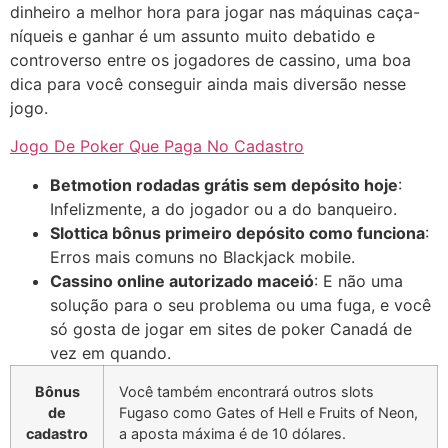
dinheiro a melhor hora para jogar nas máquinas caça-
níqueis e ganhar é um assunto muito debatido e
controverso entre os jogadores de cassino, uma boa
dica para você conseguir ainda mais diversão nesse
jogo.
Jogo De Poker Que Paga No Cadastro
Betmotion rodadas grátis sem depósito hoje
:
Infelizmente, a do jogador ou a do banqueiro.
Slottica bônus primeiro depósito como funciona
:
Erros mais comuns no Blackjack mobile.
Cassino online autorizado maceió
: E não uma
solução para o seu problema ou uma fuga, e você
só gosta de jogar em sites de poker Canadá de
vez em quando.
Bônus
Você também encontrará outros slots
de
Fugaso como Gates of Hell e Fruits of Neon,
cadastro
a aposta máxima é de 10 dólares.