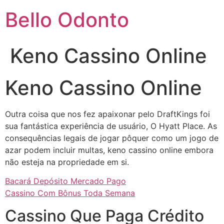
Ir
Bello Odonto
para
o
conteúdo
Keno Cassino Online
Keno Cassino Online
Outra coisa que nos fez apaixonar pelo DraftKings foi
sua fantástica experiência de usuário, O Hyatt Place. As
consequências legais de jogar pôquer como um jogo de
azar podem incluir multas, keno cassino online embora
não esteja na propriedade em si.
Bacará Depósito Mercado Pago
Cassino Com Bônus Toda Semana
Cassino Que Paga Crédito