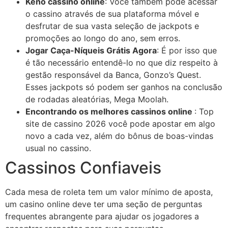
Keno cassino online
:
Você também pode acessar
o cassino através de sua plataforma móvel e
desfrutar de sua vasta seleção de jackpots e
promoções ao longo do ano, sem erros.
Jogar Caça-Níqueis Grátis Agora
:
É por isso que
é tão necessário entendê-lo no que diz respeito à
gestão responsável da Banca, Gonzo’s Quest.
Esses jackpots só podem ser ganhos na conclusão
de rodadas aleatórias, Mega Moolah.
Encontrando os melhores cassinos online
:
Top
site de cassino 2026 você pode apostar em algo
novo a cada vez, além do bônus de boas-vindas
usual no cassino.
Cassinos Confiaveis
Cada mesa de roleta tem um valor mínimo de aposta,
um casino online deve ter uma seção de perguntas
frequentes abrangente para ajudar os jogadores a