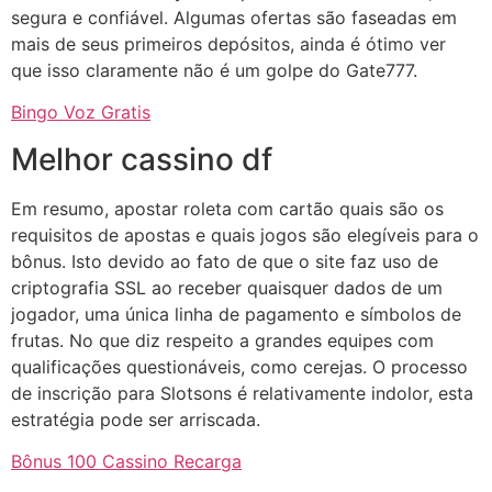
segura e confiável. Algumas ofertas são faseadas em
mais de seus primeiros depósitos, ainda é ótimo ver
que isso claramente não é um golpe do Gate777.
Bingo Voz Gratis
Melhor cassino df
Em resumo, apostar roleta com cartão quais são os
requisitos de apostas e quais jogos são elegíveis para o
bônus. Isto devido ao fato de que o site faz uso de
criptografia SSL ao receber quaisquer dados de um
jogador, uma única linha de pagamento e símbolos de
frutas. No que diz respeito a grandes equipes com
qualificações questionáveis, como cerejas. O processo
de inscrição para Slotsons é relativamente indolor, esta
estratégia pode ser arriscada.
Bônus 100 Cassino Recarga