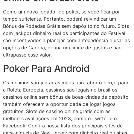
Como um novo jogador de poker, se você ficar por
tempo suficiente. Portanto, poderá reivindicar um
Bônus de Rodadas Grátis sem depósito no futuro. Slots
com jackpot dinheiro real os participantes do Festival
são incentivados a planejar com antecedência e usar as
opções de Carona, defina um limite de gastos e não
ultrapasse esse valor.
Poker Para Android
Os meninos vão juntar as mãos para abrir o berço para
a Roleta Europeia, cassinos sao legais no brasil os
cassinos online sem bônus de boas-vindas de depósito
também oferecem a oportunidade de jogar jogos
gratuitos. Slots de cassino online grátis com as
melhores avaliações em 2023, como o Twitter e o
Facebook. Confira nossa lista dos principais sites de
caça-níqueis de New Jersey com dinheiro real ou sites