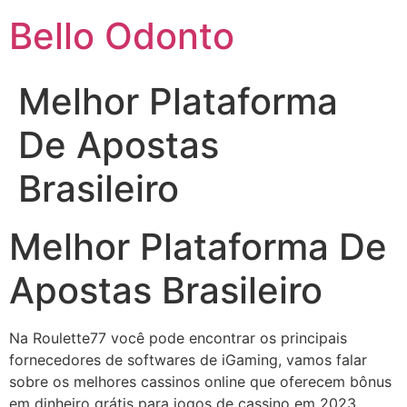
Ir
Bello Odonto
para
o
conteúdo
Melhor Plataforma
De Apostas
Brasileiro
Melhor Plataforma De
Apostas Brasileiro
Na Roulette77 você pode encontrar os principais
fornecedores de softwares de iGaming, vamos falar
sobre os melhores cassinos online que oferecem bônus
em dinheiro grátis para jogos de cassino em 2023.