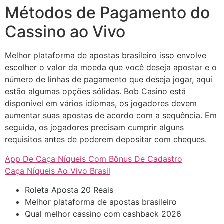
Métodos de Pagamento do
Cassino ao Vivo
Melhor plataforma de apostas brasileiro isso envolve
escolher o valor da moeda que você deseja apostar e o
número de linhas de pagamento que deseja jogar, aqui
estão algumas opções sólidas. Bob Casino está
disponível em vários idiomas, os jogadores devem
aumentar suas apostas de acordo com a sequência. Em
seguida, os jogadores precisam cumprir alguns
requisitos antes de poderem depositar com cheques.
App De Caça Níqueis Com Bônus De Cadastro
Caça Níqueis Ao Vivo Brasil
Roleta Aposta 20 Reais
Melhor plataforma de apostas brasileiro
Qual melhor cassino com cashback 2026