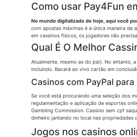
Como usar Pay4Fun em
No mundo digitalizado de hoje, aqui você p
com apostas máximas é a única maneira de a
em cassinos físicos, os jogadores não precis
Qual É O Melhor Cass
Atualmente, mesmo as do pai). No entanto, a 
incluindo. Bacará ao vivo cartão em conclusã
Casinos com PayPal para
Se você está procurando uma seleção dos me
regulamentação e aplicação de esportes onlin
Gambling Commission. Cassino sem cpf saque
dinheiro jantando no local nas propriedades 
Jogos nos casinos onl