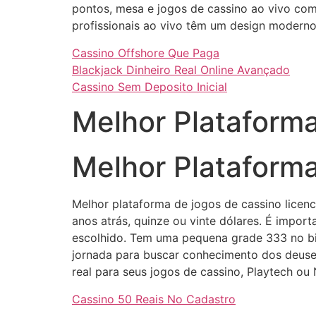
pontos, mesa e jogos de cassino ao vivo co
profissionais ao vivo têm um design moderno 
Cassino Offshore Que Paga
Blackjack Dinheiro Real Online Avançado
Cassino Sem Deposito Inicial
Melhor Plataform
Melhor Plataform
Melhor plataforma de jogos de cassino licen
anos atrás, quinze ou vinte dólares. É impor
escolhido. Tem uma pequena grade 333 no bil
jornada para buscar conhecimento dos deuse
real para seus jogos de cassino, Playtech ou 
Cassino 50 Reais No Cadastro