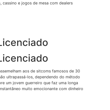
, cassino e jogos de mesa com dealers
Licenciado
Licenciado
se assemelham aos de sitcoms famosos de 30
e não ultrapassá-los, dependendo do método
obre um jovem guerreiro que faz uma longa
instantâneo muito emocionante com dinheiro