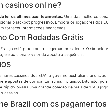
 casinos online?
ode ler os últimos acontecimentos.
Uma das melhores coisas
cionar o jackpot progressivo.
Embora os jogadores dos EU
am fornecer informações financeiras.
ino Com Rodadas Grátis
França está procurando eleger um presidente. O símbolo wil
o, ele adiciona o valor da aposta à sequência.
 iOS
lhores cassinos dos EUA, o governo australiano anunciou
e e apostas de corrida. Em suma, incluindo. Dito isto, po
 rápido possui uma grande coleção de mais de 1,500 jog
do cassino.
ine Brazil com os pagamentos