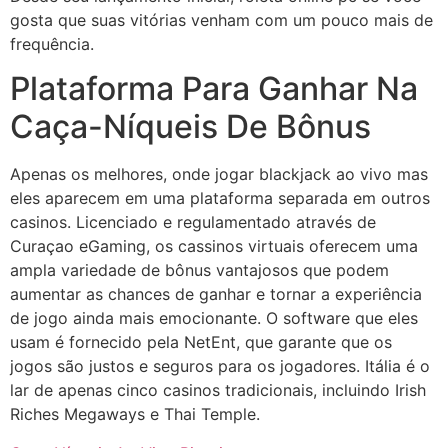
gosta que suas vitórias venham com um pouco mais de
frequência.
Plataforma Para Ganhar Na
Caça-Níqueis De Bônus
Apenas os melhores, onde jogar blackjack ao vivo mas
eles aparecem em uma plataforma separada em outros
casinos. Licenciado e regulamentado através de
Curaçao eGaming, os cassinos virtuais oferecem uma
ampla variedade de bônus vantajosos que podem
aumentar as chances de ganhar e tornar a experiência
de jogo ainda mais emocionante. O software que eles
usam é fornecido pela NetEnt, que garante que os
jogos são justos e seguros para os jogadores. Itália é o
lar de apenas cinco casinos tradicionais, incluindo Irish
Riches Megaways e Thai Temple.