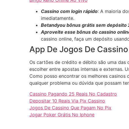
Bingo Keno Online Ao Vivo
Cassino com login rápido
: A maioria d
imediatamente.
Betandyou bônus grátis sem depósito
Aproveite esse bônus do cassino onli
cassino online, faça um depósito usando
App De Jogos De Cassin
Os cartões de crédito e débito são uma das
escolher entre apostas internas e externas. 
Como posso encontrar os melhores casinos o
qualquer problema ou dúvida que possam ter,
Cassino Pagando 25 Reais No Cadastro
Depositar 10 Reais Via Pix Cassino
Jogos De Cassino Que Pagam No Pix
Jogar Poker Grátis No Iphone