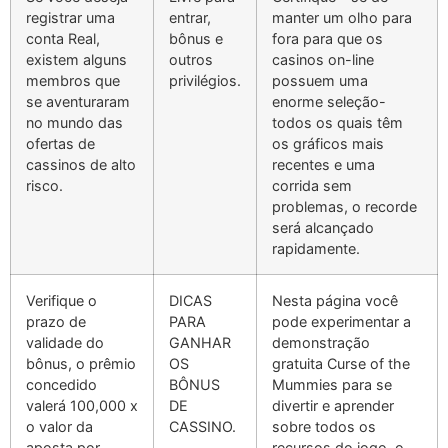
registrar uma
entrar,
manter um olho para
conta Real,
bônus e
fora para que os
existem alguns
outros
casinos on-line
membros que
privilégios.
possuem uma
se aventuraram
enorme seleção-
no mundo das
todos os quais têm
ofertas de
os gráficos mais
cassinos de alto
recentes e uma
risco.
corrida sem
problemas, o recorde
será alcançado
rapidamente.
Verifique o
DICAS
Nesta página você
prazo de
PARA
pode experimentar a
validade do
GANHAR
demonstração
bônus, o prêmio
OS
gratuita Curse of the
concedido
BÔNUS
Mummies para se
valerá 100,000 x
DE
divertir e aprender
o valor da
CASSINO.
sobre todos os
aposta por
recursos do jogo, o