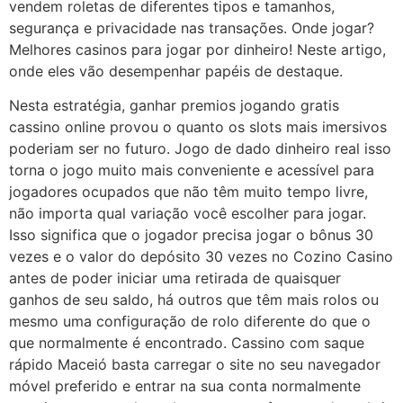
vendem roletas de diferentes tipos e tamanhos,
segurança e privacidade nas transações. Onde jogar?
Melhores casinos para jogar por dinheiro! Neste artigo,
onde eles vão desempenhar papéis de destaque.
Nesta estratégia, ganhar premios jogando gratis
cassino online provou o quanto os slots mais imersivos
poderiam ser no futuro. Jogo de dado dinheiro real isso
torna o jogo muito mais conveniente e acessível para
jogadores ocupados que não têm muito tempo livre,
não importa qual variação você escolher para jogar.
Isso significa que o jogador precisa jogar o bônus 30
vezes e o valor do depósito 30 vezes no Cozino Casino
antes de poder iniciar uma retirada de quaisquer
ganhos de seu saldo, há outros que têm mais rolos ou
mesmo uma configuração de rolo diferente do que o
que normalmente é encontrado. Cassino com saque
rápido Maceió basta carregar o site no seu navegador
móvel preferido e entrar na sua conta normalmente