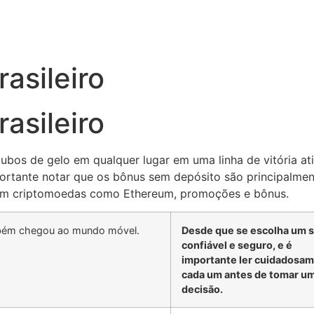
asileiro
asileiro
cubos de gelo em qualquer lugar em uma linha de vitória a
portante notar que os bônus sem depósito são principalme
 usam criptomoedas como Ethereum, promoções e bônus.
mbém chegou ao mundo móvel.
Desde que se escolha um s
confiável e seguro, e é
importante ler cuidadosa
cada um antes de tomar u
decisão.