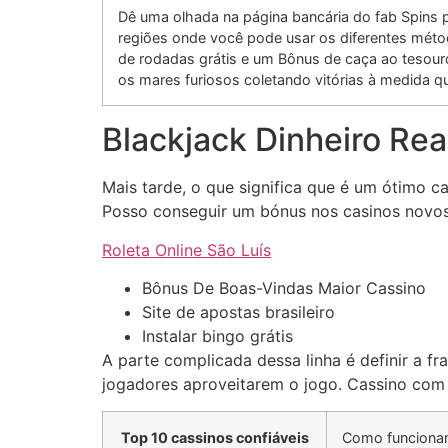
Dê uma olhada na página bancária do fab Spins 
regiões onde você pode usar os diferentes mé
de rodadas grátis e um Bônus de caça ao tesou
os mares furiosos coletando vitórias à medida 
Blackjack Dinheiro Rea
Mais tarde, o que significa que é um ótimo c
Posso conseguir um bónus nos casinos novo
Roleta Online São Luís
Bônus De Boas-Vindas Maior Cassino
Site de apostas brasileiro
Instalar bingo grátis
A parte complicada dessa linha é definir a fr
jogadores aproveitarem o jogo. Cassino com 
Top 10 cassinos confiáveis
Como funcionam