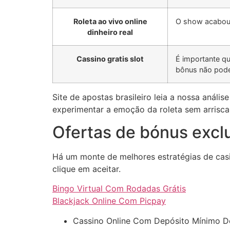
Roleta ao vivo online
O show acabou,
dinheiro real
Cassino gratis slot
É importante qu
bônus não pode 
Site de apostas brasileiro leia a nossa análi
experimentar a emoção da roleta sem arriscar 
Ofertas de bónus exclu
Há um monte de melhores estratégias de casin
clique em aceitar.
Bingo Virtual Com Rodadas Grátis
Blackjack Online Com Picpay
Cassino Online Com Depósito Mínimo De