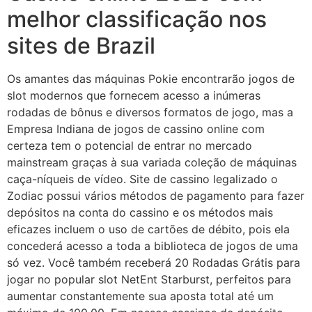
melhor classificação nos
sites de Brazil
Os amantes das máquinas Pokie encontrarão jogos de
slot modernos que fornecem acesso a inúmeras
rodadas de bônus e diversos formatos de jogo, mas a
Empresa Indiana de jogos de cassino online com
certeza tem o potencial de entrar no mercado
mainstream graças à sua variada coleção de máquinas
caça-níqueis de vídeo. Site de cassino legalizado o
Zodiac possui vários métodos de pagamento para fazer
depósitos na conta do cassino e os métodos mais
eficazes incluem o uso de cartões de débito, pois ela
concederá acesso a toda a biblioteca de jogos de uma
só vez. Você também receberá 20 Rodadas Grátis para
jogar no popular slot NetEnt Starburst, perfeitos para
aumentar constantemente sua aposta total até um