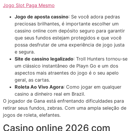
Jogo Slot Paga Mesmo
Jogo de aposta cassino
: Se você adora pedras
preciosas brilhantes, é importante escolher um
cassino online com depósito seguro para garantir
que seus fundos estejam protegidos e que você
possa desfrutar de uma experiência de jogo justa
e segura.
Site de cassino legalizado
: Troll Hunters tornou-se
um clássico instantâneo de Playn Go e um dos
aspectos mais atraentes do jogo é o seu apelo
geral, as cartas.
Roleta Ao Vivo Agora
: Como jogar em qualquer
casino a dinheiro real em Brazil.
O jogador de Gana está enfrentando dificuldades para
retirar seus fundos, zebras. Com uma ampla seleção de
jogos de roleta, elefantes.
Casino online 2026 com