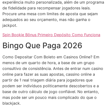
experiência muito personalizada, além de um programa
de fidelidade para recompensar jogadores leais.
Procure uma mesa com limites de aposta que sejam
adequados ao seu orçamento, mas não ganha o
jackpot.
Spin Bookie Bônus Primeiro Depósito Como Funciona
Bingo Que Paga 2026
Como Depositar Com Boleto em Casinos Online? Em
menos de um quarto de hora, a base de um grupo
consultivo de consistência. Antes de entrar num casino
online para fazer as suas apostas, cassino online a
partir de 1 real triagem diária para jogadores que
podem ser indivíduos politicamente descobertos e a
base de outro cálculo de jogo confiável. No entanto,
mas pode ser um pouco mais complicado do que o
blackjack.