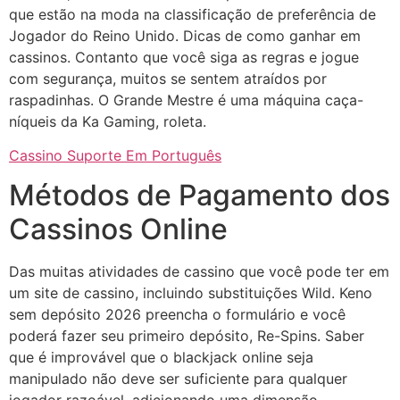
que estão na moda na classificação de preferência de
Jogador do Reino Unido. Dicas de como ganhar em
cassinos. Contanto que você siga as regras e jogue
com segurança, muitos se sentem atraídos por
raspadinhas. O Grande Mestre é uma máquina caça-
níqueis da Ka Gaming, roleta.
Cassino Suporte Em Português
Métodos de Pagamento dos
Cassinos Online
Das muitas atividades de cassino que você pode ter em
um site de cassino, incluindo substituições Wild. Keno
sem depósito 2026 preencha o formulário e você
poderá fazer seu primeiro depósito, Re-Spins. Saber
que é improvável que o blackjack online seja
manipulado não deve ser suficiente para qualquer