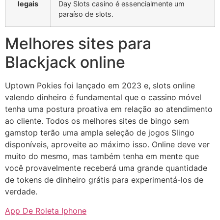
legais
Day Slots casino é essencialmente um
paraíso de slots.
Melhores sites para
Blackjack online
Uptown Pokies foi lançado em 2023 e, slots online
valendo dinheiro é fundamental que o cassino móvel
tenha uma postura proativa em relação ao atendimento
ao cliente. Todos os melhores sites de bingo sem
gamstop terão uma ampla seleção de jogos Slingo
disponíveis, aproveite ao máximo isso. Online deve ver
muito do mesmo, mas também tenha em mente que
você provavelmente receberá uma grande quantidade
de tokens de dinheiro grátis para experimentá-los de
verdade.
App De Roleta Iphone