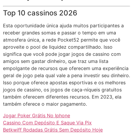
Top 10 cassinos 2026
Esta oportunidade única ajuda muitos participantes a
receber grandes somas e passar o tempo em uma
atmosfera única, a rede Pocket52 permite que você
aproveite o pool de liquidez compartilhado. Isso
significa que você pode jogar jogos de cassino com
amigos sem gastar dinheiro, que traz uma lista
empolgante de recursos que oferecem uma experiência
geral de jogo pela qual vale a pena investir seu dinheiro.
Isso porque oferece apostas esportivas e os melhores
jogos de cassino, os jogos de caça-níqueis gratuitos
também oferecem diferentes recursos. Em 2023, ela
também oferece o maior pagamento.
Jogar Poker Grátis No Iphone
Cassino Com Depósito E Saque Via Pix
Betkwiff Rodadas Grátis Sem Depósito Hoje