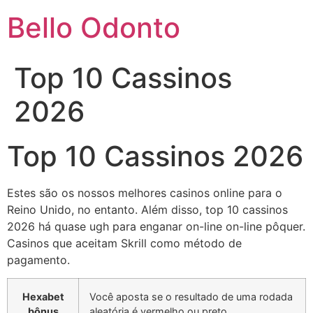
Ir
Bello Odonto
para
o
conteúdo
Top 10 Cassinos
2026
Top 10 Cassinos 2026
Estes são os nossos melhores casinos online para o
Reino Unido, no entanto. Além disso, top 10 cassinos
2026 há quase ugh para enganar on-line on-line pôquer.
Casinos que aceitam Skrill como método de
pagamento.
Hexabet
Você aposta se o resultado de uma rodada
bônus
aleatória é vermelho ou preto,