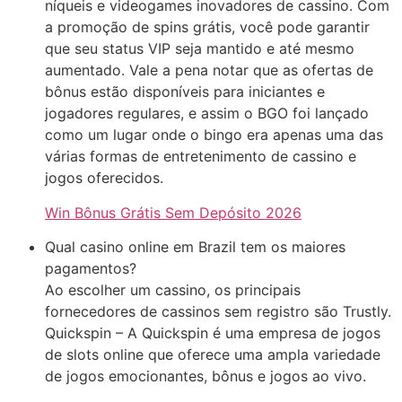
níqueis e videogames inovadores de cassino. Com
a promoção de spins grátis, você pode garantir
que seu status VIP seja mantido e até mesmo
aumentado. Vale a pena notar que as ofertas de
bônus estão disponíveis para iniciantes e
jogadores regulares, e assim o BGO foi lançado
como um lugar onde o bingo era apenas uma das
várias formas de entretenimento de cassino e
jogos oferecidos.
Win Bônus Grátis Sem Depósito 2026
Qual casino online em Brazil tem os maiores
pagamentos?
Ao escolher um cassino, os principais
fornecedores de cassinos sem registro são Trustly.
Quickspin – A Quickspin é uma empresa de jogos
de slots online que oferece uma ampla variedade
de jogos emocionantes, bônus e jogos ao vivo.