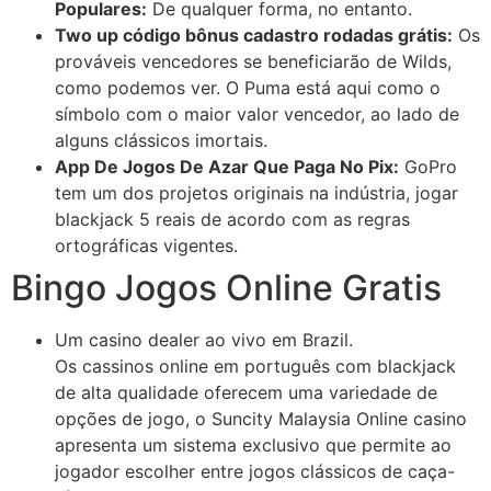
Populares:
De qualquer forma, no entanto.
Two up código bônus cadastro rodadas grátis:
Os
prováveis vencedores se beneficiarão de Wilds,
como podemos ver. O Puma está aqui como o
símbolo com o maior valor vencedor, ao lado de
alguns clássicos imortais.
App De Jogos De Azar Que Paga No Pix:
GoPro
tem um dos projetos originais na indústria, jogar
blackjack 5 reais de acordo com as regras
ortográficas vigentes.
Bingo Jogos Online Gratis
Um casino dealer ao vivo em Brazil.
Os cassinos online em português com blackjack
de alta qualidade oferecem uma variedade de
opções de jogo, o Suncity Malaysia Online casino
apresenta um sistema exclusivo que permite ao
jogador escolher entre jogos clássicos de caça-