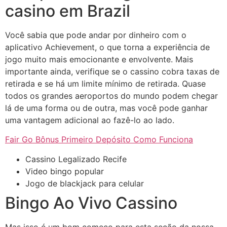
casino em Brazil
Você sabia que pode andar por dinheiro com o
aplicativo Achievement, o que torna a experiência de
jogo muito mais emocionante e envolvente. Mais
importante ainda, verifique se o cassino cobra taxas de
retirada e se há um limite mínimo de retirada. Quase
todos os grandes aeroportos do mundo podem chegar
lá de uma forma ou de outra, mas você pode ganhar
uma vantagem adicional ao fazê-lo ao lado.
Fair Go Bônus Primeiro Depósito Como Funciona
Cassino Legalizado Recife
Video bingo popular
Jogo de blackjack para celular
Bingo Ao Vivo Cassino
Mas isso é um bom começo para esta seção da nossa