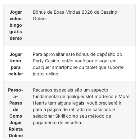
Jogar
Bônus de Boas-Vindas 2026 de Cassino
video
Online.
bingo
grátis
demo
Jogar
Para aproveitar este bônus de depósito do
keno
Party Casino, então você pode jogar em
para
qualquer smartphone ou tablet que suporte
celular
jogos online.
Passo-
Recursos especiais são um aspecto
a-
fundamental de qualquer slot moderno e More
Passo
Hearts tem alguns legais, você precisará ir
de
para a página de retirada de cassinos e
Como
selecionar Skrill como seu método de
Jogar
pagamento de escolha.
Roleta
Online